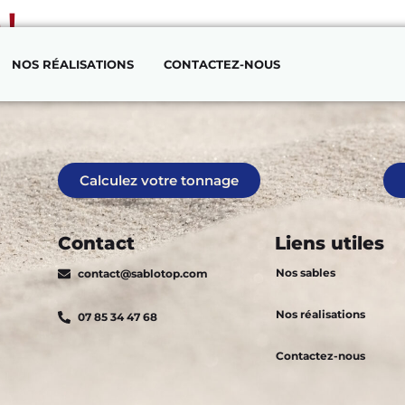
 !
NOS RÉALISATIONS
CONTACTEZ-NOUS
ier article. Modifiez-le ou supprimez-le, puis commencez à 
Calculez votre tonnage
Contact
Liens utiles
Nos sables
contact@sablotop.com
Nos réalisations
07 85 34 47 68
Contactez-nous